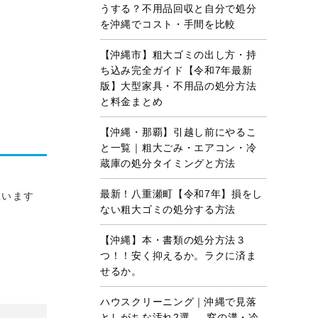
うする？不用品回収と自分で処分
を沖縄でコスト・手間を比較
【沖縄市】粗大ゴミの出し方・持
ち込み完全ガイド【令和7年最新
版】大型家具・不用品の処分方法
と料金まとめ
【沖縄・那覇】引越し前にやるこ
と一覧｜粗大ごみ・エアコン・冷
蔵庫の処分タイミングと方法
最新！八重瀬町【令和7年】損をし
思います
ない粗大ゴミの処分する方法
【沖縄】本・書類の処分方法３
つ！！安く抑えるか。ラクに済ま
せるか。
ハウスクリーニング｜沖縄で見落
としがちな汚れ2選 ― 窓の溝・冷