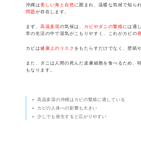
沖縄は
美しい海と自然
に囲まれ、温暖な気候で知ら
問題
が存在します。
まず、
高温多湿
の気候は、
カビやダニの繁殖
には適
常の生活の中で湿気がこもりやすく、これがカビの
カビは
健康上のリスク
をもたらすだけでなく、壁紙
また、ダニは人間の死んだ皮膚細胞を食べるため、
もなります。
高温多湿の沖縄はカビの繁殖に適している
カビの人体への影響も大きい
少しでも発生すると広がりやすい