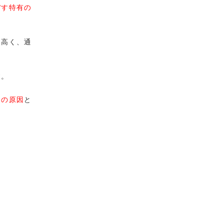
ぼす特有の
に高く、通
す。
ーの原因
と