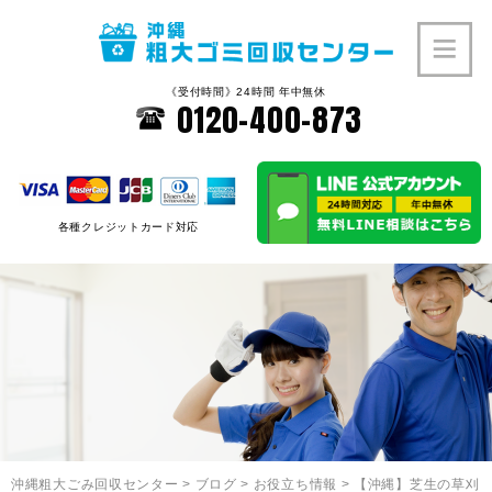
《受付時間》24時間 年中無休
0120-400-873
各種クレジットカード対応
沖縄粗大ごみ回収センター
>
ブログ
>
お役立ち情報
>
【沖縄】芝生の草刈