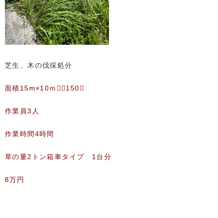
芝生、木の伐採処分
面積15m×10ｍ＝150㎡
作業員3人
作業時間4時間
草の量2トン箱車タイプ 1台分
8万円