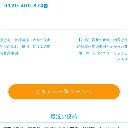
0120-400-874
孤独死・特殊清掃｜依頼〜作業
【沖縄】最新！倉庫、物置小屋
完了の流れ・費用｜死後２週間
の解体作業の事例とかかった費
の作業事例
用。約3万円のコストカットし
た方法
お知らせ一覧ページへ
最近の投稿
LINEでお問い合わせ