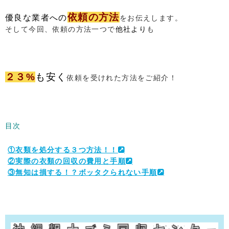
依頼の方法
優良な業者への
をお伝えします。
そして今回、依頼の方法一つで
他社より
も
２３%
も安く
依頼を受けれた方法をご紹介！
目次
①衣類を処分する３つ方法！！
②実際の衣類の回収の費用と手順
③無知は損する！？ボッタクられない手順