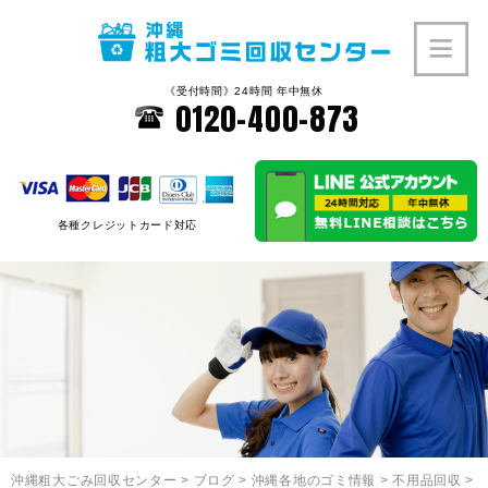
《受付時間》24時間 年中無休
0120-400-873
各種クレジットカード対応
沖縄粗大ごみ回収センター
>
ブログ
>
沖縄各地のゴミ情報
>
不用品回収
>