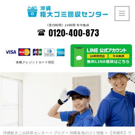
《受付時間》24時間 年中無休
0120-400-873
各種クレジットカード対応
沖縄粗大ごみ回収センター
>
ブログ
>
沖縄各地のゴミ情報
>
【沖縄市】で