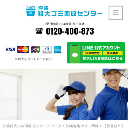
《受付時間》24時間 年中無休
0120-400-873
各種クレジットカード対応
沖縄粗大ごみ回収センター
>
ブログ
>
沖縄各地のゴミ情報
>
【豊見城市】