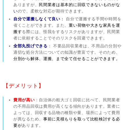
ありますが、
民間業者は基本的に回収できないものがな
い
ので、柔軟な対応が期待できます。
自分で運搬しなくて良い
：
自分で運搬する手間や時間を
省くことができます。また、
重い荷物や大きな家具を運
搬す
る際には、怪我をするリスクがありますが、民間業
者に依頼することでそのリスクを回避できます。
全部丸投げできる
： 不要品回収業者は、不用品の分別や
適切な処分方法についての知識が豊富です。そのため、
分別から解体、運搬、まで全て任せることができます。
【デメリット】
費用が高い
：自治体の粗大ゴミ回収に比べて、民間業者
の不用品回収は費用が高くなる傾向があります。業者に
よっては、回収する品物の種類や量、場所によって費用
が異なるため、
事前に見積もりを取って比較検討する必
要が
あります。