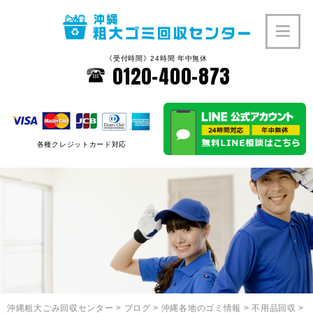
《受付時間》24時間 年中無休
0120-400-873
各種クレジットカード対応
沖縄粗大ごみ回収センター
>
ブログ
>
沖縄各地のゴミ情報
>
不用品回収
>