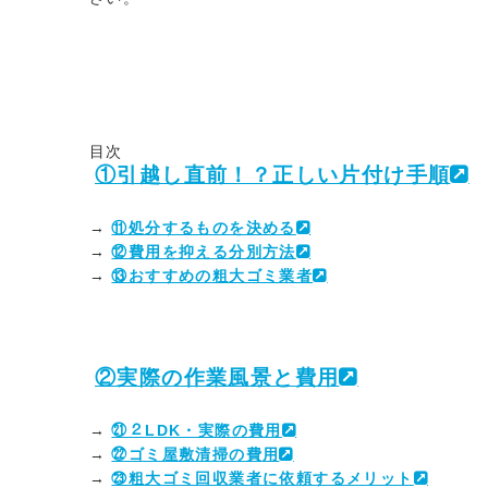
目次
①引越し直前！？正しい片付け手順
→
⑪処分するものを決める
→
⑫費用を抑える分別方法
→
⑬おすすめの粗大ゴミ業者
②実際の作業風景と費用
→
㉑２LDK・実際の費用
→
㉒ゴミ屋敷清掃の費用
→
㉓粗大ゴミ回収業者に依頼するメリット