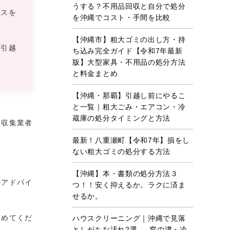
うする？不用品回収と自分で処分
イスを
を沖縄でコスト・手間を比較
【沖縄市】粗大ゴミの出し方・持
の引越
ち込み完全ガイド【令和7年最新
版】大型家具・不用品の処分方法
と料金まとめ
【沖縄・那覇】引越し前にやるこ
と一覧｜粗大ごみ・エアコン・冷
蔵庫の処分タイミングと方法
ミ収集業者
最新！八重瀬町【令和7年】損をし
ない粗大ゴミの処分する方法
【沖縄】本・書類の処分方法３
のアドバイ
つ！！安く抑えるか。ラクに済ま
せるか。
進めてくだ
ハウスクリーニング｜沖縄で見落
としがちな汚れ2選 ― 窓の溝・冷