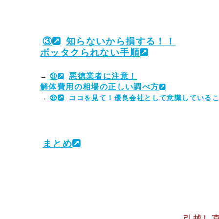
③
知らないから損する！！
ボッタクられない手順
悪徳業者に注意！
→
㉛
解体費用の相場の正しい調べ方
→
㉜
ココを見て！優良会社として意識している
まとめ
引越し