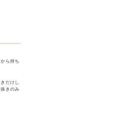
てから持ち
抜きだけし
ス抜きのみ