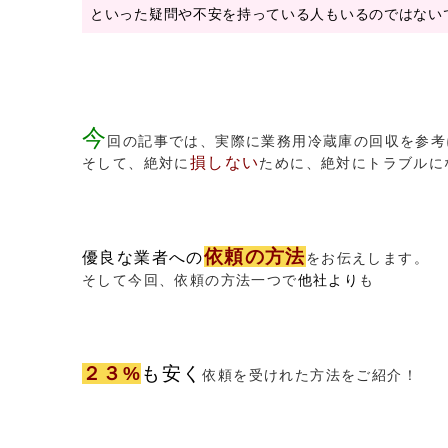
といった疑問や不安を持っている人もいるのではない
今
回の記事では、実際に業務用冷蔵庫の回収を参考
損しない
そして、絶対に
ために、絶対にトラブルに
依頼の方法
優良な業者への
をお伝えします。
そして今回、依頼の方法一つで
他社より
も
２３%
も安く
依頼を受けれた方法をご紹介！