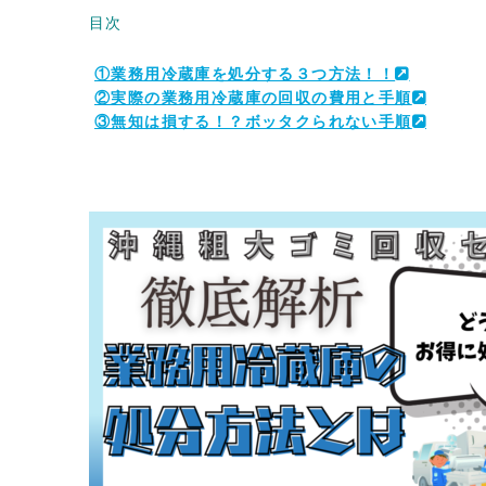
目次
①業務用冷蔵庫を処分する３つ方法！！
②実際の業務用冷蔵庫の回収の費用と手順
③無知は損する！？ボッタクられない手順