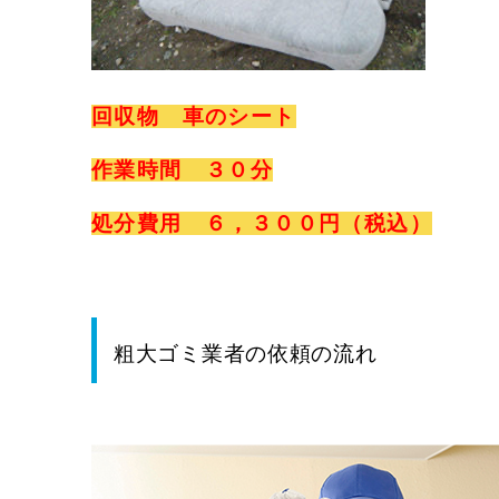
回収物 車のシート
作業時間 ３０分
処分費用 ６，３００円（税込）
粗大ゴミ業者の依頼の流れ