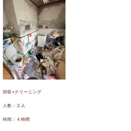
回収+クリーニング
人数：
２人
時間：
４時間