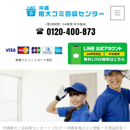
《受付時間》24時間 年中無休
0120-400-873
各種クレジットカード対応
沖縄粗大ごみ回収センター
>
ブログ
>
沖縄各地のゴミ情報
>
不用品回収
>