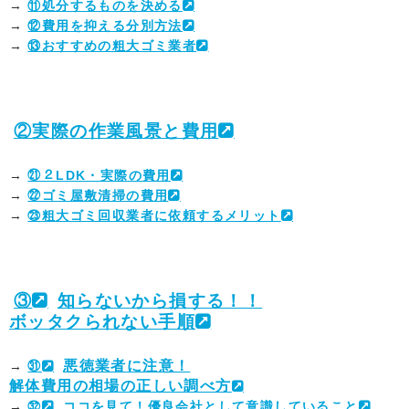
→
⑪処分するものを決める
→
⑫費用を抑える分別方法
→
⑬おすすめの粗大ゴミ業者
②実際の作業風景と費用
→
㉑２LDK・実際の費用
→
㉒ゴミ屋敷清掃の費用
→
㉓粗大ゴミ回収業者に依頼するメリット
③
知らないから損する！！
ボッタクられない手順
悪徳業者に注意！
→
㉛
解体費用の相場の正しい調べ方
→
㉜
ココを見て！優良会社として意識していること