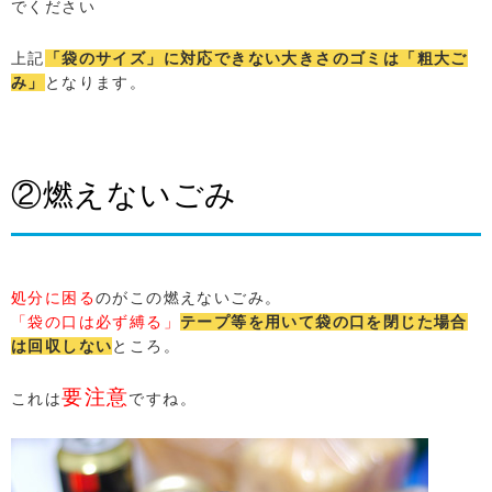
でください
上記
「袋のサイズ」に対応できない大きさのゴミは「粗大ご
み」
となります。
②燃えないごみ
処分に困る
のがこの燃えないごみ。
「袋の口は必ず縛る」
テープ等を用いて袋の口を閉じた場合
は回収しない
ところ。
要注意
これは
ですね。