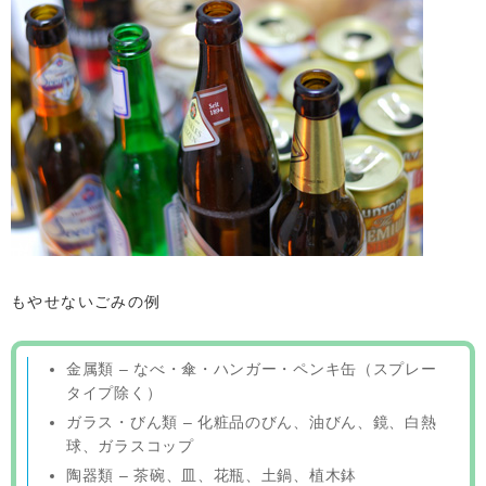
もやせないごみの例
金属類 – なべ・傘・ハンガー・ペンキ缶（スプレー
タイプ除く）
ガラス・びん類 – 化粧品のびん、油びん、鏡、白熱
球、ガラスコップ
陶器類 – 茶碗、皿、花瓶、土鍋、植木鉢