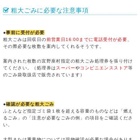
粗大ごみに必要な注意事項
●
事前に受付が必要
粗大ごみは回収日の
前営業日16:00までに電話受付が必要
、
その際必要な枚数を案内してくれるそうです。
案内された枚数の宜野座村指定の粗大ごみ処理券を張り付け
てください。（処理券は
スーパー
や
コンビニエンスストア
等
のごみ袋取扱店で販売されています）
●
確認が必要な粗大ごみ
ふとんなど指定ゴミ袋１枚を超える容量のものなどは「燃え
るごみ」の「注意が必要なごみの例」の項目をご確認くださ
い。
大型または重量物については現物確認が必要な場合がありま