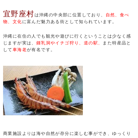
宜野座村
は沖縄の中央部に位置しており、
自然、食べ
物、文化
に富んだ魅力ある街として知られています。
沖縄に在住の人でも観光や遊びに行くということは少なく感
じますが実は、
鍾乳洞やイチゴ狩り、道の駅、
また特産品と
して
車海老
が有名です。
商業施設よりは海や自然が存分に楽しむ事ができ、ゆっくり