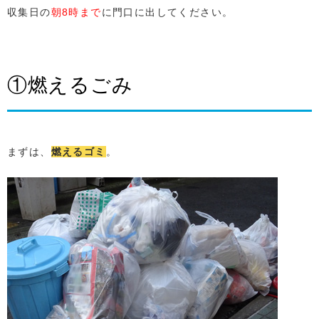
収集日の
朝8時まで
に門口に出してください。
①燃えるごみ
まずは、
燃えるゴミ
。