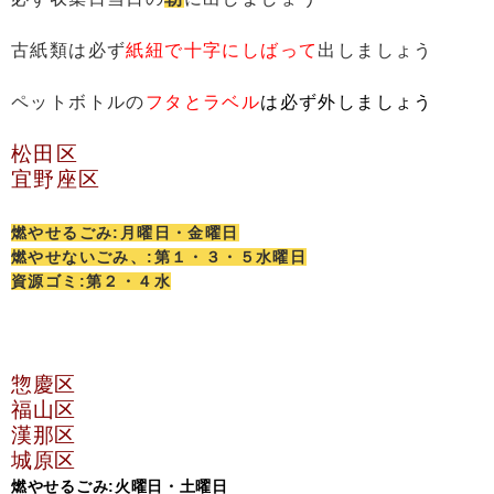
古紙類は必ず
紙紐で十字にしばって
出しましょう
ペットボトルの
フタとラベル
は必ず外しましょう
松田区
宜野座区
燃やせるごみ:月曜日・金曜日
燃やせないごみ、:第１・３・５水曜日
資源ゴミ:第２・４水
惣慶区
福山区
漢那区
城原区
燃やせるごみ:火曜日・土曜日