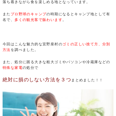
落ち着きながら食を楽しめる地となっています。
また
プロ野球のキャンプ
の時期になるとキャンプ地として有
名で、
多くの観光客で賑わいます
。
今回はこんな魅力的な宜野座村の
ゴミの正しい捨て方、分別
方法
を調べました。
また、処分に困る大きな粗大ゴミやパソコンや冷蔵庫などの
特殊な家電
の処分で
絶対に損のしない方法を３つ
まとめました！！