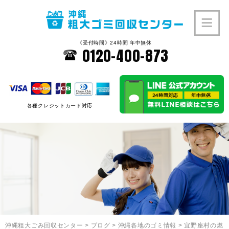
《受付時間》24時間 年中無休
0120-400-873
各種クレジットカード対応
沖縄粗大ごみ回収センター
>
ブログ
>
沖縄各地のゴミ情報
>
宜野座村の燃